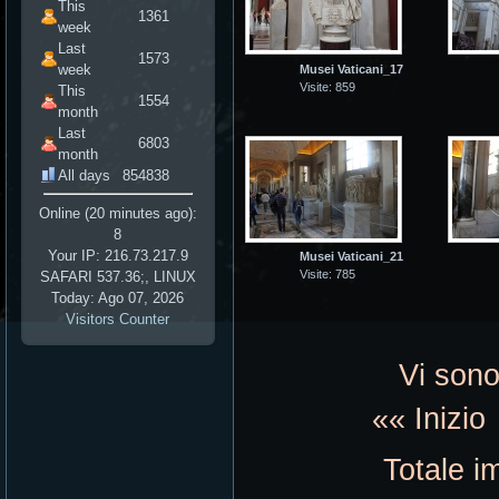
This
1361
week
Last
1573
week
Musei Vaticani_17
Visite: 859
This
1554
month
Last
6803
month
All days
854838
Online (20 minutes ago):
8
Your IP: 216.73.217.9
Musei Vaticani_21
Visite: 785
SAFARI 537.36;, LINUX
Today: Ago 07, 2026
Visitors Counter
Vi sono
«« Inizi
Totale i