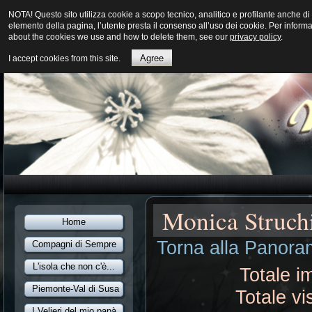
NOTA! Questo sito utilizza cookie a scopo tecnico, analitico e profilante anche
elemento della pagina, l’utente presta il consenso all’uso dei cookie. Per inform
about the cookies we use and how to delete them, see our
privacy policy
.
Agree
I accept cookies from this site.
Monica Struch
Home
Torna alla Panoram
Compagni di Sempre
L'isola che non c'è...
Totale i
Piemonte-Val di Susa
Totale vi
I Velieri del mio papà