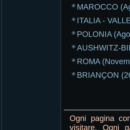
MAROCCO (Ag
ITALIA - VALL
POLONIA (Ago
AUSHWITZ-BIR
ROMA (Novemb
BRIANҪON (26
Ogni pagina con
visitare. Ogni 