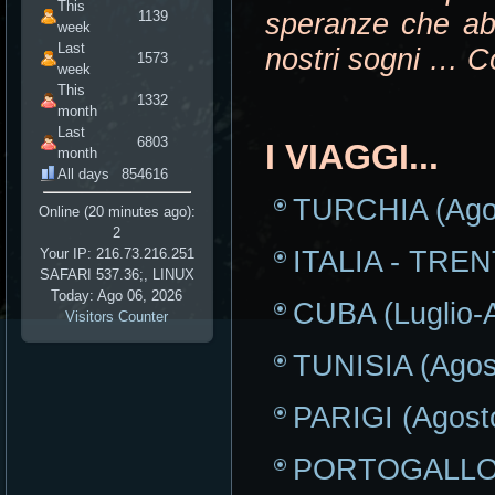
This
speranze che abbi
1139
week
Last
nostri sogni … Co
1573
week
This
1332
month
Last
6803
I VIAGGI...
month
All days
854616
TURCHIA (Ago
Online (20 minutes ago):
2
ITALIA - TREN
Your IP: 216.73.216.251
SAFARI 537.36;, LINUX
Today: Ago 06, 2026
CUBA (Luglio-
Visitors Counter
TUNISIA (Agos
PARIGI (Agost
PORTOGALLO (