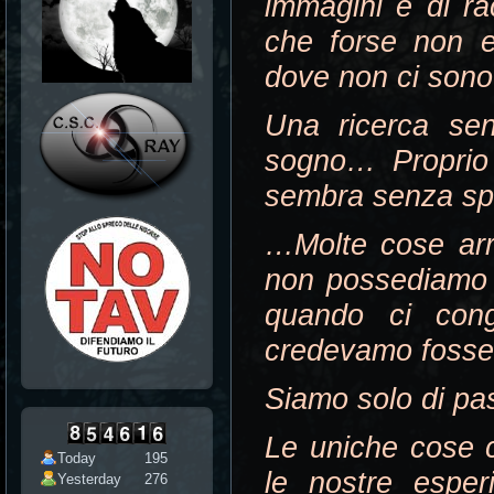
immagini e di rac
che forse non e
dove non ci son
Una ricerca se
sogno… Proprio
sembra senza s
…Molte cose arri
non possediamo n
quando ci con
credevamo fosse
Siamo solo di p
Le uniche cose c
Today
195
le nostre esperi
Yesterday
276