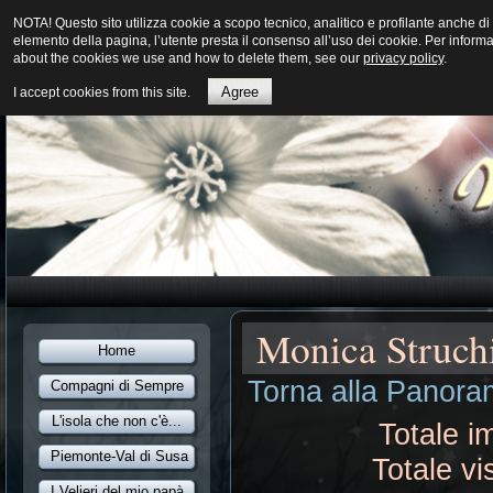
NOTA! Questo sito utilizza cookie a scopo tecnico, analitico e profilante anche
elemento della pagina, l’utente presta il consenso all’uso dei cookie. Per inform
about the cookies we use and how to delete them, see our
privacy policy
.
Agree
I accept cookies from this site.
Monica Struch
Home
Torna alla Panoram
Compagni di Sempre
L'isola che non c'è...
Totale i
Piemonte-Val di Susa
Totale vi
I Velieri del mio papà