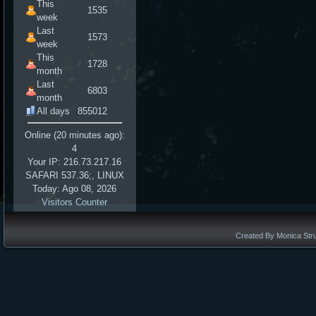
This
1535
week
Last
1573
week
This
1728
month
Last
6803
month
All days
855012
Online (20 minutes ago):
4
Your IP: 216.73.217.16
SAFARI 537.36;, LINUX
Today: Ago 08, 2026
Visitors Counter
Created By Monica Stru