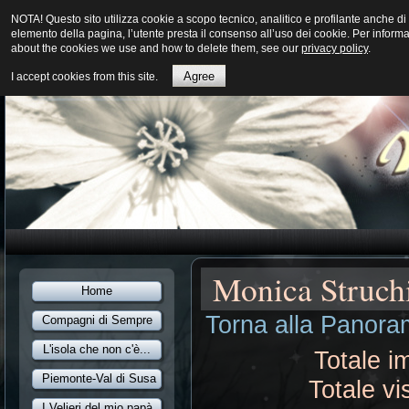
NOTA! Questo sito utilizza cookie a scopo tecnico, analitico e profilante anche
elemento della pagina, l’utente presta il consenso all’uso dei cookie. Per inform
about the cookies we use and how to delete them, see our
privacy policy
.
Agree
I accept cookies from this site.
Monica Struch
Home
Torna alla Panoram
Compagni di Sempre
L'isola che non c'è...
Totale i
Piemonte-Val di Susa
Totale vi
I Velieri del mio papà