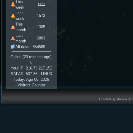
This
1112
week
Last
1573
week
This
1305
month
Last
6803
month
All days
854589
Online (20 minutes ago):
8
Your IP: 216.73.217.152
SAFARI 537.36;, LINUX
Today: Ago 06, 2026
Visitors Counter
Created By Monica Stru