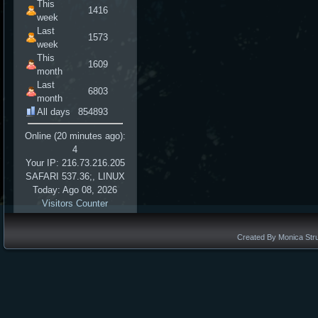
This
1416
week
Last
1573
week
This
1609
month
Last
6803
month
All days
854893
Online (20 minutes ago):
4
Your IP: 216.73.216.205
SAFARI 537.36;, LINUX
Today: Ago 08, 2026
Visitors Counter
Created By Monica Stru