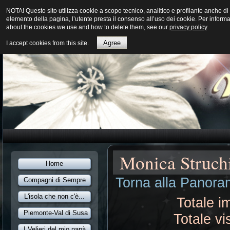
NOTA! Questo sito utilizza cookie a scopo tecnico, analitico e profilante anche
elemento della pagina, l’utente presta il consenso all’uso dei cookie. Per inform
about the cookies we use and how to delete them, see our
privacy policy
.
Agree
I accept cookies from this site.
Monica Struch
Home
Torna alla Panoram
Compagni di Sempre
L'isola che non c'è...
Totale i
Piemonte-Val di Susa
Totale vi
I Velieri del mio papà