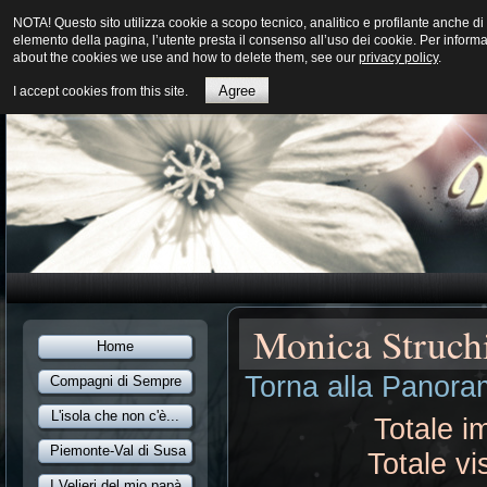
NOTA! Questo sito utilizza cookie a scopo tecnico, analitico e profilante anche
elemento della pagina, l’utente presta il consenso all’uso dei cookie. Per inform
about the cookies we use and how to delete them, see our
privacy policy
.
Agree
I accept cookies from this site.
Monica Struch
Home
Torna alla Panoram
Compagni di Sempre
L'isola che non c'è...
Totale i
Piemonte-Val di Susa
Totale vi
I Velieri del mio papà