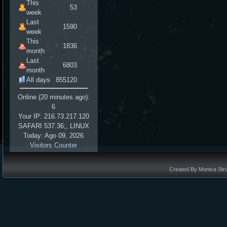
This
53
week
Last
1590
week
This
1836
month
Last
6803
month
All days
855120
Online (20 minutes ago):
6
Your IP: 216.73.217.120
SAFARI 537.36;, LINUX
Today: Ago 09, 2026
Visitors Counter
Created By Monica Stru