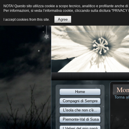
NOTA! Questo sito utilizza cookie a scopo tecnico, analitico e profilante anche 
Per informazioni, si veda l’informativa cookie, cliccando sulla dicitura "PRIVA
Agree
I accept cookies from this site.
Moni
Home
Torna a
Compagni di Sempre
L'isola che non c'è...
Piemonte-Val di Susa
I Velieri del mio papà