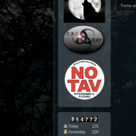
Torna a
Today
125
Yesterday
226