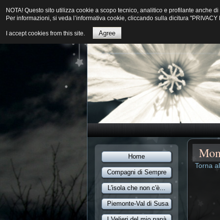
NOTA! Questo sito utilizza cookie a scopo tecnico, analitico e profilante anche 
Per informazioni, si veda l’informativa cookie, cliccando sulla dicitura "PRIVA
Agree
I accept cookies from this site.
Moni
Home
Torna a
Compagni di Sempre
L'isola che non c'è...
Piemonte-Val di Susa
I Velieri del mio papà